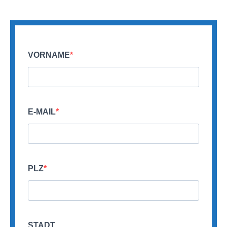
VORNAME
E-MAIL
PLZ
STADT